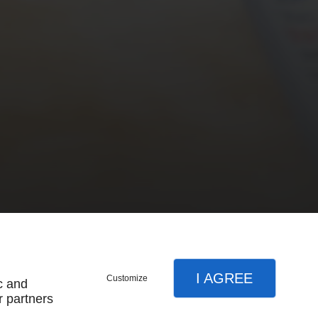
I AGREE
Customize
c and
r partners